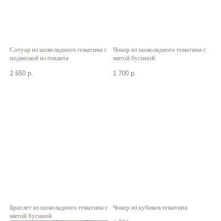
Сотуар из шоколадного гематина с
Чокер из шоколадного гематина с
подвеской из говлита
мятой бусиной
2 650
р.
1 700
р.
Браслет из шоколадного гематина с
Чокер из кубиков гематина
мятой бусиной