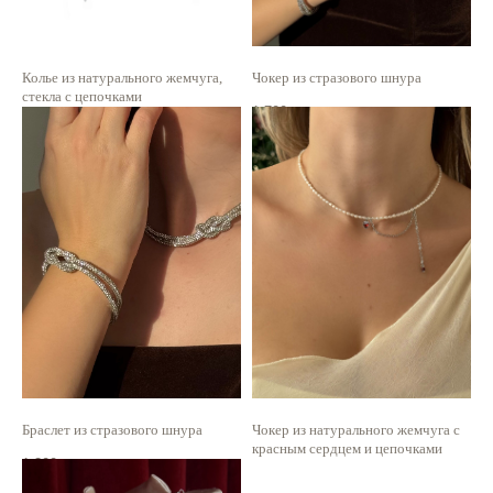
Колье из натурального жемчуга,
Чокер из стразового шнура
стекла с цепочками
1 700
р.
6 100
р.
Браслет из стразового шнура
Чокер из натурального жемчуга с
красным сердцем и цепочками
1 300
р.
3 300
р.