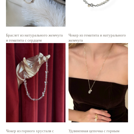
Браслет из натурального жемчуга
Чокер из гематита и натурального
и гематита с сердцем
жемчуга
1 550
р.
4 100
р.
Чокер из горного хрусталя с
Удлиненная цепочка с горным