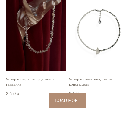
Чокер из горного хрусталя и
Чокер из гематина, стекла с
гематина
кристаллом
2 450
р.
2 100
р.
LOAD MORE