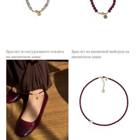
Браслет из натурального говлита
Браслет из вишневой майорки на
на магнитном замке
магнитном замке
1 750
р.
1 600
р.