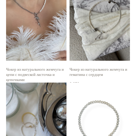
Чокер из натурального жемчуга и
Чокер из натурального жемчуга и
цепи с подвеской ласточка и
гематина с сердцем
цепочками
2 350
р.
2 450
р.