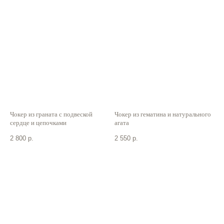
Чокер из граната с подвеской
Чокер из гематина и натурального
сердце и цепочками
агата
2 800
р.
2 550
р.