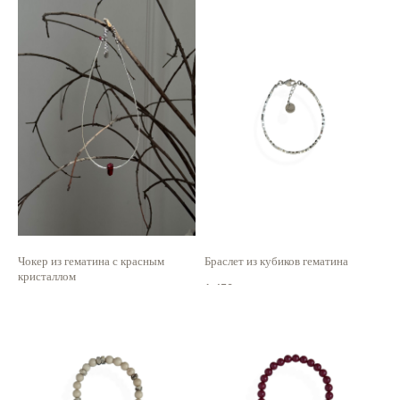
1 750
р.
1 200
р.
Чокер из гематина с красным
Браслет из кубиков гематина
кристаллом
1 450
р.
2 200
р.