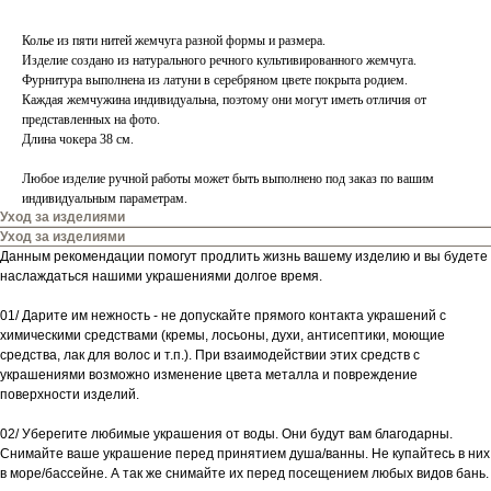
Колье из пяти нитей жемчуга разной формы и размера.
Изделие создано из натурального речного культивированного жемчуга.
Фурнитура выполнена из латуни в серебряном цвете покрыта родием.
Каждая жемчужина индивидуальна, поэтому они могут иметь отличия от
представленных на фото.
Длина чокера 38 см.
Любое изделие ручной работы может быть выполнено под заказ по вашим
индивидуальным параметрам.
Уход за изделиями
Уход за изделиями
Данным рекомендации помогут продлить жизнь вашему изделию и вы будете
наслаждаться нашими украшениями долгое время.
01/ Дарите им нежность - не допускайте прямого контакта украшений с
химическими средствами (кремы, лосьоны, духи, антисептики, моющие
средства, лак для волос и т.п.). При взаимодействии этих средств с
украшениями возможно изменение цвета металла и повреждение
поверхности изделий.
02/ Уберегите любимые украшения от воды. Они будут вам благодарны.
Снимайте ваше украшение перед принятием душа/ванны. Не купайтесь в них
в море/бассейне. А так же снимайте их перед посещением любых видов бань.