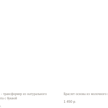
 - трансформер из натурального
Браслет основа из молочного 
та с буквой
1 450
р.
.