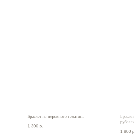
Браслет из неровного гематина
Браслет
рубелли
1 300
р.
1 800
р