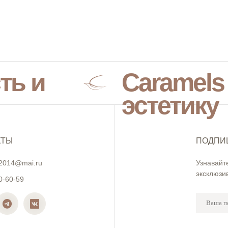
ть и
Caramels
эстетику
КТЫ
ПОДПИ
2014@mai.ru
Узнавайт
эксклюзи
0-60-59