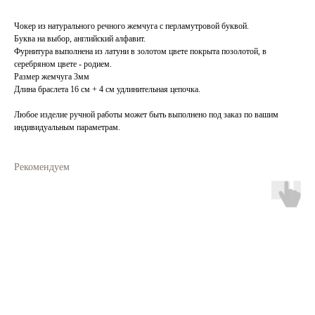
Чокер из натурального речного жемчуга с перламутровой буквой.
Буква на выбор, английский алфавит.
Фурнитура выполнена из латуни в золотом цвете покрыта позолотой, в
серебряном цвете - родием.
Размер жемчуга 3мм
Длина браслета 16 см + 4 см удлинительная цепочка.
Любое изделие ручной работы может быть выполнено под заказ по вашим
индивидуальным параметрам.
Рекомендуем