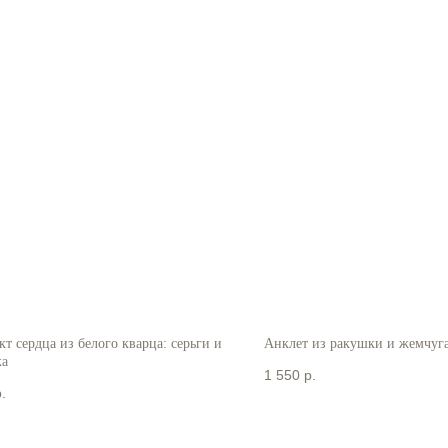
т сердца из белого кварца: серьги и
Анклет из ракушки и жемчуг
ка
1 550
р.
.