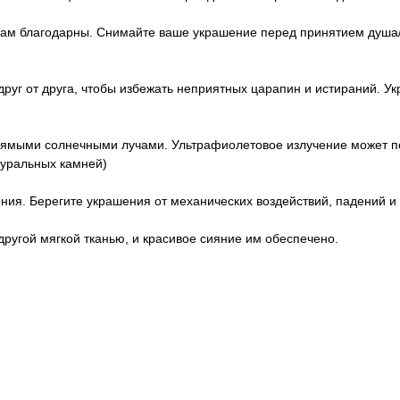
ам благодарны. Снимайте ваше украшение перед принятием душа/ва
друг от друга, чтобы избежать неприятных царапин и истираний. У
рямыми солнечными лучами. Ультрафиолетовое излучение может пов
туральных камней)
ия. Берегите украшения от механических воздействий, падений и т
ругой мягкой тканью, и красивое сияние им обеспечено.