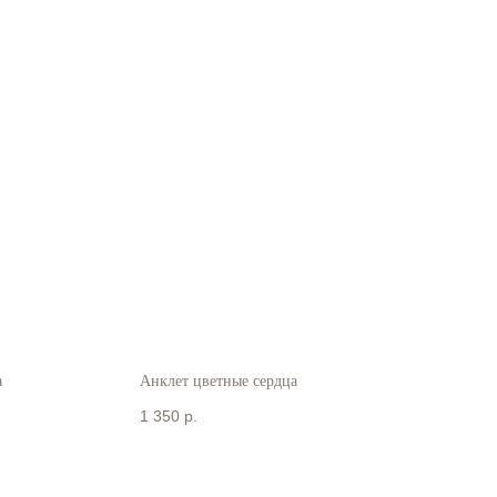
а
Анклет цветные сердца
1 350
р.