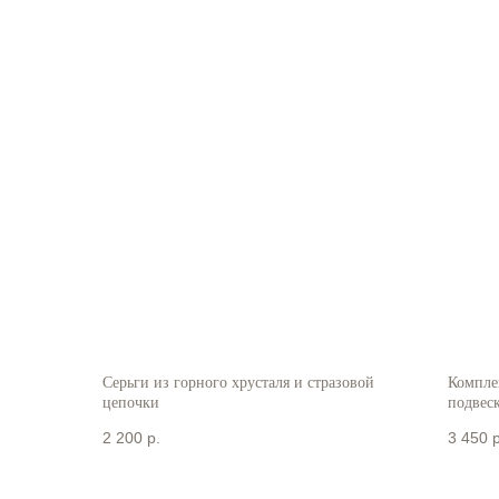
Серьги из горного хрусталя и стразовой
Комплек
цепочки
подвес
2 200
р.
3 450
р