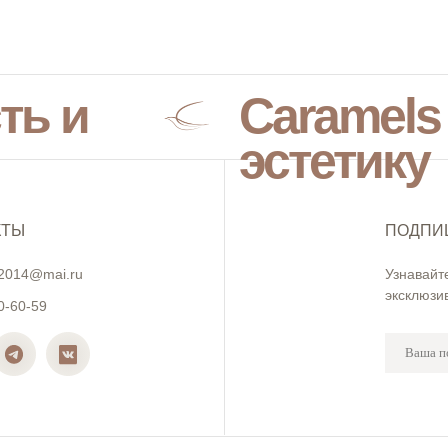
ть и
Caramels
эстетику
КТЫ
ПОДПИ
2014@mai.ru
Узнавайт
эксклюзи
0-60-59