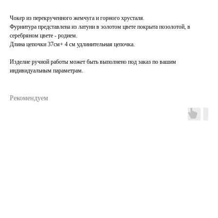
Чокер из перекрученного жемчуга и горного хрусталя.
Фурнитура представлена из латуни в золотом цвете покрыта позолотой, в
серебряном цвете - родием.
Длина цепочки 37см+ 4 см удлинительная цепочка.
Изделие ручной работы может быть выполнено под заказ по вашим
индивидуальным параметрам.
Рекомендуем