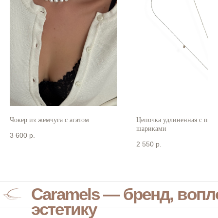
Чокер из жемчуга с агатом
Цепочка удлиненная с под
шариками
3 600
р.
2 550
р.
Caramels — бренд, воп
эстетику