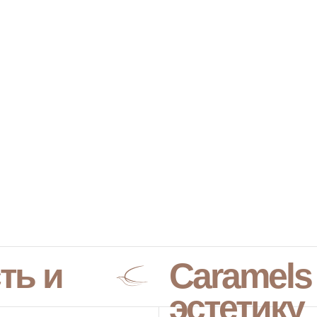
ть и
Caramels
эстетику