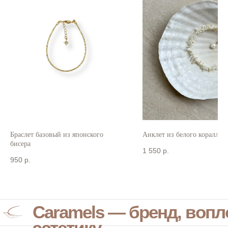
Браслет базовый из японского
Анклет из белого коралла
бисера
1 550
р.
950
р.
Caramels — бренд, воп
эстетику