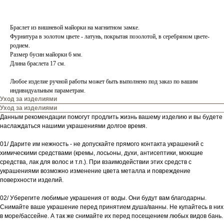
Браслет из вишневой майорки на магнитном замке.
Фурнитура в золотом цвете - латунь, покрытая позолотой, в серебряном цвете-
родием.
Размер бусин майорки 6 мм.
Длина браслета 17 см.
Любое изделие ручной работы может быть выполнено под заказ по вашим
индивидуальным параметрам.
Уход за изделиями
Уход за изделиями
Данным рекомендации помогут продлить жизнь вашему изделию и вы будете
наслаждаться нашими украшениями долгое время.
01/ Дарите им нежность - не допускайте прямого контакта украшений с
химическими средствами (кремы, лосьоны, духи, антисептики, моющие
средства, лак для волос и т.п.). При взаимодействии этих средств с
украшениями возможно изменение цвета металла и повреждение
поверхности изделий.
02/ Уберегите любимые украшения от воды. Они будут вам благодарны.
Снимайте ваше украшение перед принятием душа/ванны. Не купайтесь в них
в море/бассейне. А так же снимайте их перед посещением любых видов бань.