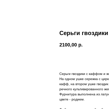
Серьги гвоздики
2100,00
р.
ДОБАВИТЬ В КОРЗИНУ
Серьги гвоздики с каффом и ж
На одном ушке сережка с цир
кафф, на втором ушке гвоздик
речного культивированного же
Фурнитура выполнена из латун
цвете - родием.