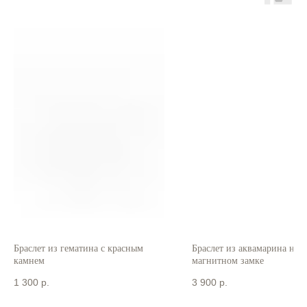
Браслет из гематина с красным
Браслет из аквамарина на
камнем
магнитном замке
1 300
р.
3 900
р.