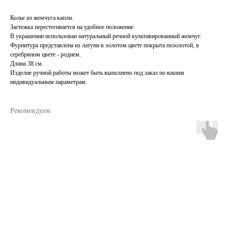
Колье из жемчуга капли.
Застежка перестегивается на удобное положение.
В украшении использован натуральный речной культивированный жемчуг.
Фурнитура представлена из латуни в золотом цвете покрыта позолотой, в
серебряном цвете - родием.
Длина 38 см.
Изделие ручной работы может быть выполнено под заказ по вашим
индивидуальным параметрам.
Рекомендуем