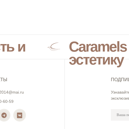
ть и
Caramels
эстетику
КТЫ
ПОДПИ
2014@mai.ru
Узнавайт
эксклюзи
0-60-59