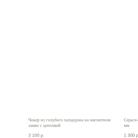
Чокер из голубого халцедона на магнитном
Серьги
замке с цепочкой
мм
3 100
р.
1 300
р