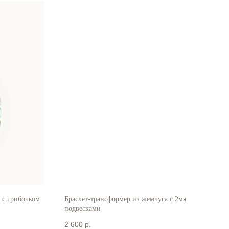
 с грибочком
Браслет-трансформер из жемчуга с 2мя
подвесками
2 600
р.