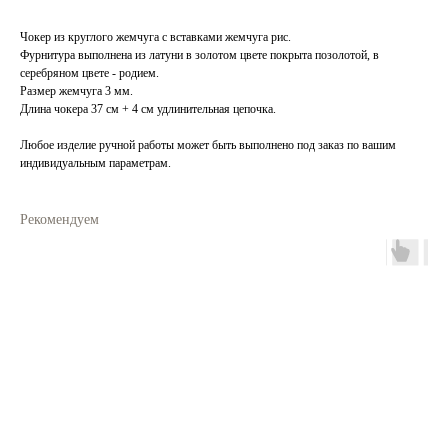
Чокер из круглого жемчуга с вставками жемчуга рис.
Фурнитура выполнена из латуни в золотом цвете покрыта позолотой, в
серебряном цвете - родием.
Размер жемчуга 3 мм.
Длина чокера 37 см + 4 см удлинительная цепочка.
Любое изделие ручной работы может быть выполнено под заказ по вашим
индивидуальным параметрам.
Рекомендуем