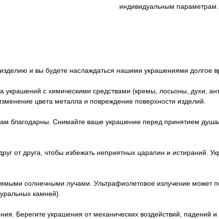
индивидуальным параметрам.
изделию и вы будете наслаждаться нашими украшениями долгое в
та украшений с химическими средствами (кремы, лосьоны, духи, ант
изменение цвета металла и повреждение поверхности изделий.
ам благодарны. Снимайте ваше украшение перед принятием душа/ва
друг от друга, чтобы избежать неприятных царапин и истираний. У
рямыми солнечными лучами. Ультрафиолетовое излучение может пов
туральных камней)
ия. Берегите украшения от механических воздействий, падений и т