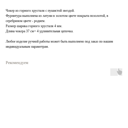
Чокер из горного хрусталя с пушистой звездой.
Фурнитура выполнена из латуни в золотом цвете покрыта позолотой, в
серебряном цвете - родием.
Размер шарика горного хрусталя 4 мм.
Длина чокера 37 см+ 4 удлинительная цепочка.
Любое изделие ручной работы может быть выполнено под заказ по вашим
индивидуальным параметрам.
Рекомендуем