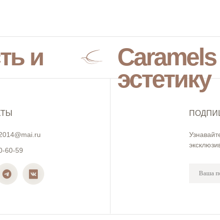
ть и
Caramels
эстетику
КТЫ
ПОДПИ
2014@mai.ru
Узнавайт
эксклюзи
0-60-59