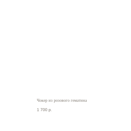
Чокер из розового гематина
1 700
р.