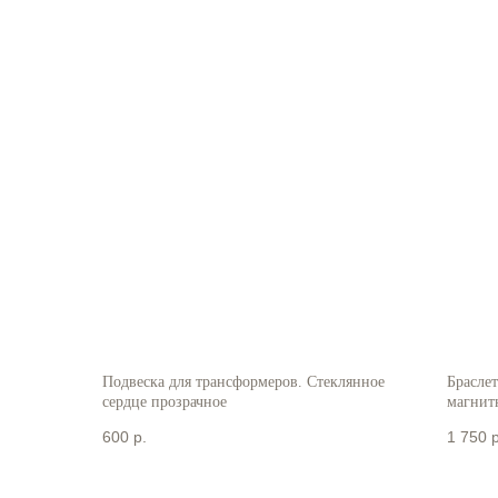
Подвеска для трансформеров. Стеклянное
Браслет
сердце прозрачное
магнит
600
р.
1 750
р