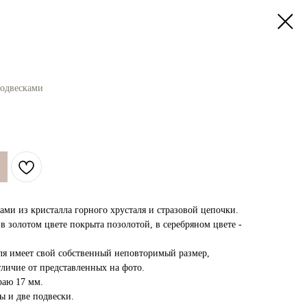
подвесками
ами из кристалла горного хрусталя и стразовой цепочки.
 золотом цвете покрыта позолотой, в серебряном цвете -
я имеет свой собственный неповторимый размер,
тличие от представленных на фото.
раю 17 мм.
ы и две подвески.