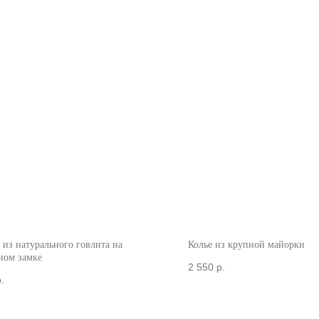
 из натурального говлита на
Колье из крупной майорки
ном замке
2 550
р.
.