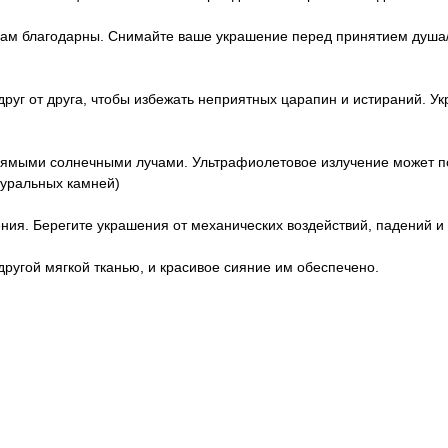
ам благодарны. Снимайте ваше украшение перед принятием душа/ва
друг от друга, чтобы избежать неприятных царапин и истираний. У
рямыми солнечными лучами. Ультрафиолетовое излучение может пов
туральных камней)
ия. Берегите украшения от механических воздействий, падений и т
ругой мягкой тканью, и красивое сияние им обеспечено.